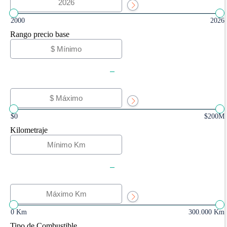
2000
2026
Rango precio base
-
$0
$200M
Kilometraje
-
0 Km
300.000 Km
Tipo de Combustible