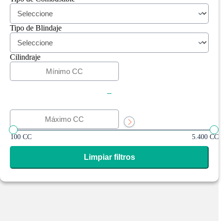
Tipo de Blindaje
Cilindraje
-
100 CC
5.400 CC
Limpiar filtros