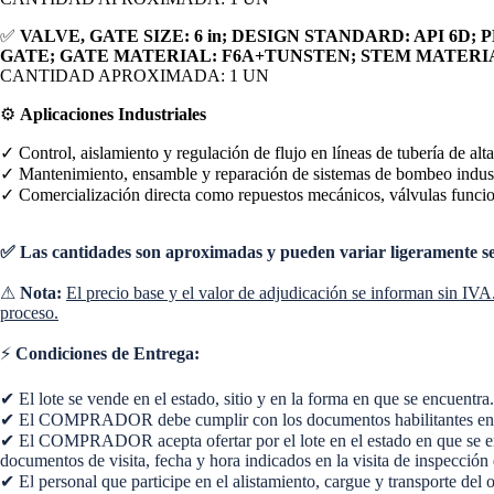
✅
VALVE, GATE SIZE: 6 in; DESIGN STANDARD: API 6D
GATE; GATE MATERIAL: F6A+TUNSTEN; STEM MATERI
CANTIDAD APROXIMADA: 1 UN
⚙️
Aplicaciones Industriales
✓ Control, aislamiento y regulación de flujo en líneas de tubería de alt
✓ Mantenimiento, ensamble y reparación de sistemas de bombeo industria
✓ Comercialización directa como repuestos mecánicos, válvulas funcion
✅ Las cantidades son aproximadas y pueden variar ligeramente segú
⚠
Nota:
El precio base y el valor de adjudicación se informan sin IVA
proceso.
⚡
Condiciones de Entrega:
✔ El lote se vende en el estado, sitio y en la forma en que se encuentra.
✔ El COMPRADOR debe cumplir con los documentos habilitantes en las 
✔ El COMPRADOR acepta ofertar por el lote en el estado en que se encue
documentos de visita, fecha y hora indicados en la visita de inspección 
✔ El personal que participe en el alistamiento, cargue y transporte del
<