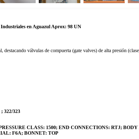
 Industriales en Aguazul Aprox: 98 UN
, destacando válvulas de compuerta (gate valves) de alta presión (cla
 322/323
D; PRESSURE CLASS: 1500; END CONNECTIONS: RTJ; BO
AL: F6A; BONNET: TOP