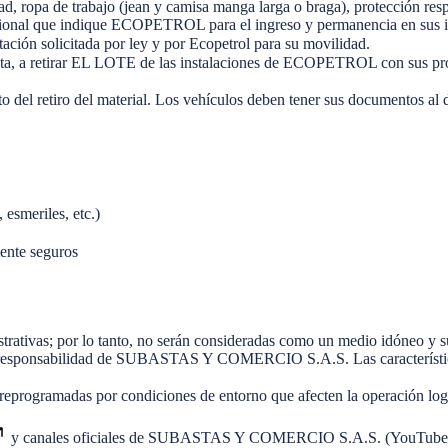
, ropa de trabajo (jean y camisa manga larga o braga), protección respir
upacional que indique ECOPETROL para el ingreso y permanencia en sus i
ión solicitada por ley y por Ecopetrol para su movilidad.
, a retirar EL LOTE de las instalaciones de ECOPETROL con sus propi
tiro del material. Los vehículos deben tener sus documentos al día, 
esmeriles, etc.)
mente seguros
ustrativas; por lo tanto, no serán consideradas como un medio idóneo y s
la responsabilidad de SUBASTAS Y COMERCIO S.A.S. Las características
n ser reprogramadas por condiciones de entorno que afecten la operac
y canales oficiales de SUBASTAS Y COMERCIO S.A.S. (YouTube, rede