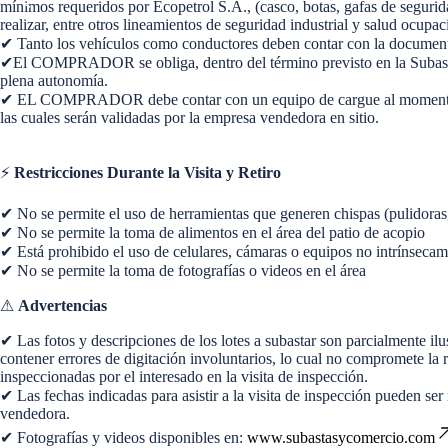
mínimos requeridos por Ecopetrol S.A., (casco, botas, gafas de seguridad
realizar, entre otros lineamientos de seguridad industrial y salud oc
✔ Tanto los vehículos como conductores deben contar con la documentac
✔El COMPRADOR se obliga, dentro del término previsto en la Subasta
plena autonomía.
✔ EL COMPRADOR debe contar con un equipo de cargue al momento del re
las cuales serán validadas por la empresa vendedora en sitio.
⚡
Restricciones Durante la Visita y Retiro
✔ No se permite el uso de herramientas que generen chispas (pulidoras, 
✔ No se permite la toma de alimentos en el área del patio de acopio
✔ Está prohibido el uso de celulares, cámaras o equipos no intrínseca
✔ No se permite la toma de fotografías o videos en el área
⚠
Advertencias
✔ Las fotos y descripciones de los lotes a subastar son parcialmente il
contener errores de digitación involuntarios, lo cual no compromete 
inspeccionadas por el interesado en la visita de inspección.
✔ Las fechas indicadas para asistir a la visita de inspección puede
vendedora.
✔ Fotografías y videos disponibles en:
www.subastasycomercio.com