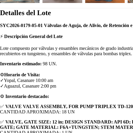
Detalles del Lote
SYC2026-0179-05-01 Válvulas de Aguja, de Alivio, de Retención e
⚡
Descripción General del Lote
Lote compuesto por válvulas y ensambles mecánicos de grado industrial
recubiertos en tungsteno, y ensambles de válvulas para bombas triplex.
Inventario estimado:
98 UN.
⚙️
Horario de Visita:
✓Yopal, Casanare 10:00 am
✓Aguazul, Casanare 2:00 pm
⚙️
Inventario destacado:
✅
VALVE VALVE ASSEMBLY, FOR PUMP TRIPLEX TD-120 ;
CANTIDAD APROXIMADA: 18 UN
✅
VALVE, GATE SIZE: 12 in; DESIGN STANDARD: API 6
GATE; GATE MATERIAL: F6A+TUNGSTEN; STEM MATERI
CANTIDAD APROXIMADA: 1 UN