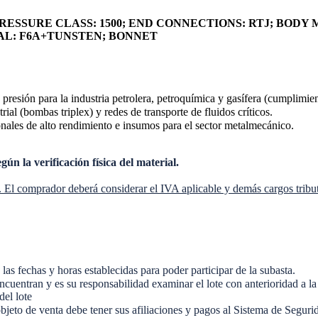
; PRESSURE CLASS: 1500; END CONNECTIONS: RTJ; BOD
AL: F6A+TUNSTEN; BONNET
a presión para la industria petrolera, petroquímica y gasífera (cumplimi
l (bombas triplex) y redes de transporte de fluidos críticos.
ales de alto rendimiento e insumos para el sector metalmecánico.
n la verificación física del material.
. El comprador deberá considerar el IVA aplicable y demás cargos tribut
fechas y horas establecidas para poder participar de la subasta.
ntran y es su responsabilidad examinar el lote con anterioridad a la s
del lote
 objeto de venta debe tener sus afiliaciones y pagos al Sistema de Segur