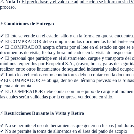
⚠
Nota 1:
El precio base y el valor de adjudicación se informan sin I
proceso.
⚡
Condiciones de Entrega:
✔ El lote se vende en el estado, sitio y en la forma en que se encuentra.
✔ El COMPRADOR debe cumplir con los documentos habilitantes en las 
✔ El COMPRADOR acepta ofertar por el lote en el estado en que se encue
documentos de visita, fecha y hora indicados en la visita de inspección 
✔ El personal que participe en el alistamiento, cargue y transporte del
mínimos requeridos por Ecopetrol S.A., (casco, botas, gafas de seguridad
realizar, entre otros lineamientos de seguridad industrial y salud oc
✔ Tanto los vehículos como conductores deben contar con la documentac
✔El COMPRADOR se obliga, dentro del término previsto en la Subasta
plena autonomía.
✔ EL COMPRADOR debe contar con un equipo de cargue al momento del re
las cuales serán validadas por la empresa vendedora en sitio.
⚡
Restricciones Durante la Visita y Retiro
✔ No se permite el uso de herramientas que generen chispas (pulidoras, 
✔ No se permite la toma de alimentos en el área del patio de acopio