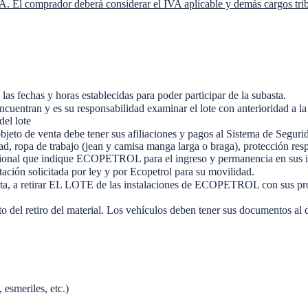
VA. El comprador deberá considerar el IVA aplicable y demás cargos trib
fechas y horas establecidas para poder participar de la subasta.
ntran y es su responsabilidad examinar el lote con anterioridad a la s
del lote
 objeto de venta debe tener sus afiliaciones y pagos al Sistema de Segur
, ropa de trabajo (jean y camisa manga larga o braga), protección respir
upacional que indique ECOPETROL para el ingreso y permanencia en sus i
ión solicitada por ley y por Ecopetrol para su movilidad.
, a retirar EL LOTE de las instalaciones de ECOPETROL con sus propi
tiro del material. Los vehículos deben tener sus documentos al día, 
esmeriles, etc.)