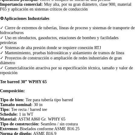
Importancia comercial:
Muy alta, por su gran diámetro, clase 900, material
F65 y aplicación en sistemas críticos de conducción
⚙️Aplicaciones Industriales
✓ Cierre de extremos de tuberías, líneas de proceso y sistemas de transporte de
hidrocarburos
✓ Uso en oleoductos, gasoductos, estaciones de bombeo y facilidades
petroleras
✓ Sistemas de alta presión donde se requiere conexión RTJ
✓ Mantenimiento, pruebas hidrostáticas y aislamiento de tramos de línea
✓ Proyectos de construcción o ampliación de redes industriales de gran
diámetro
✓ Comercialización atractiva por su especificación técnica, tamaño y valor de
reposición
Tee barred 30” WPHY 65
Composición:
Tipo de bien:
Tee para tubería tipo barred
Tamaño nominal:
30 in
Tipo:
Tee recta / barred tee
Schedule:
1 in WT
Material:
ASTM A860 Gr. WPHY 65
Tipo de construcción:
Seamless / sin costura
Extremos:
Biselados conforme ASME B16.25
Norma de diseño:
ASME B16.9