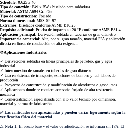
Schedule:
0.625 x 40
Tipo de conexión:
BW x BW / biselado para soldadura
Material:
ASTM A694 Gr. F65
Tipo de construcción:
Forjado
Norma dimensional:
MSS-SP-97
Extremos:
Biselados conforme ASME B16.25
Requisito adicional:
Prueba de impacto a +20 °F conforme ASME B31.4
Aplicación principal:
Derivación soldada en tuberías de gran diámetro
Importancia comercial:
Alta, por su gran tamaño, material F65 y aplicación
directa en líneas de conducción de alta exigencia
⚙️Aplicaciones Industriales
✓ Derivaciones soldadas en líneas principales de petróleo, gas y agua
industrial
✓ Interconexión de ramales en tuberías de gran diámetro
✓ Uso en sistemas de transporte, estaciones de bombeo y facilidades de
producción
✓ Proyectos de construcción y modificación de oleoductos o gasoductos
✓ Aplicaciones donde se requiere accesorio forjado de alta resistencia
mecánica
✓ Comercialización especializada con alto valor técnico por dimensión,
material y norma de fabricación
✅ Las cantidades son aproximadas y pueden variar ligeramente según la
verificación física del material.
⚠
Nota 1:
El precio base y el valor de adjudicación se informan sin IVA. El