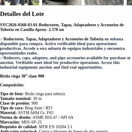
Detalles del Lote
SYC2026-0168-03-01-Reductores, Tapas, Adaptadores y Accesorios de
Tubería en Castilla Aprox: 2.570 un
✅
Reductores, Tapas, Adaptadores y Accesorios de Tubería
en subasta
disponible para compra. Activo verificable ideal para operaciones
productivas. Accede a esta subasta de equipos industriales y encuentra
oportunidades reales.
✅
Reducers, caps, adapters, and pipe accessories available for purchase at
auction. Verifiable asset ideal for productive operations. Access this
industrial equipment auction and find real opportunities.
Brida ciega 30” clase 900
Composición:
Tipo de bien:
Brida ciega para tubería
Tamaño nominal:
30 in
Clase de presión:
900
Tipo de cara:
Ring Joint / RTJ
Material:
ASTM A694 Gr. F65
Norma de diseño:
ASME B16.47 / API 6A
Marcación:
MSS-SP-25
Requisito de calidad:
MTR EN 10204 3.1
Aplicación principal:
Cierre o bloqueo de líneas de alta presión