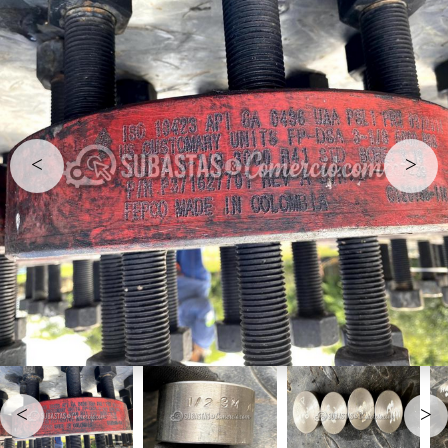
<
>
<
>