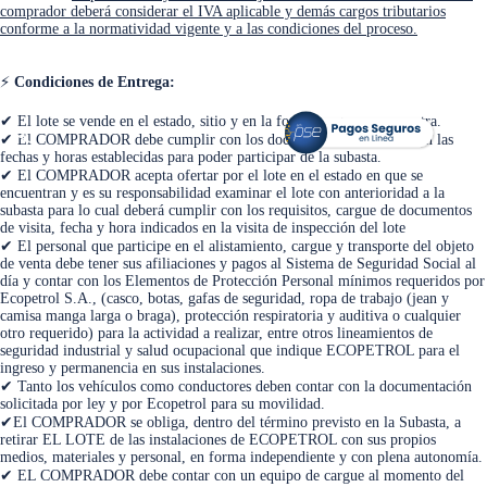
comprador deberá considerar el IVA aplicable y demás cargos tributarios
conforme a la normatividad vigente y a las condiciones del proceso.
⚡
Condiciones de Entrega:
✔ El lote se vende en el estado, sitio y en la forma en que se encuentra.
<
>
✔ El COMPRADOR debe cumplir con los documentos habilitantes en las
fechas y horas establecidas para poder participar de la subasta.
✔ El COMPRADOR acepta ofertar por el lote en el estado en que se
encuentran y es su responsabilidad examinar el lote con anterioridad a la
subasta para lo cual deberá cumplir con los requisitos, cargue de documentos
de visita, fecha y hora indicados en la visita de inspección del lote
✔ El personal que participe en el alistamiento, cargue y transporte del objeto
de venta debe tener sus afiliaciones y pagos al Sistema de Seguridad Social al
día y contar con los Elementos de Protección Personal mínimos requeridos por
Ecopetrol S.A., (casco, botas, gafas de seguridad, ropa de trabajo (jean y
camisa manga larga o braga), protección respiratoria y auditiva o cualquier
otro requerido) para la actividad a realizar, entre otros lineamientos de
seguridad industrial y salud ocupacional que indique ECOPETROL para el
ingreso y permanencia en sus instalaciones.
✔ Tanto los vehículos como conductores deben contar con la documentación
solicitada por ley y por Ecopetrol para su movilidad.
✔El COMPRADOR se obliga, dentro del término previsto en la Subasta, a
retirar EL LOTE de las instalaciones de ECOPETROL con sus propios
medios, materiales y personal, en forma independiente y con plena autonomía.
✔ EL COMPRADOR debe contar con un equipo de cargue al momento del