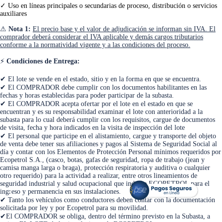
✓ Uso en líneas principales o secundarias de proceso, distribución o servicios
auxiliares
⚠
Nota 1:
El precio base y el valor de adjudicación se informan sin IVA. El
comprador deberá considerar el IVA aplicable y demás cargos tributarios
conforme a la normatividad vigente y a las condiciones del proceso.
⚡
Condiciones de Entrega:
✔ El lote se vende en el estado, sitio y en la forma en que se encuentra.
✔ El COMPRADOR debe cumplir con los documentos habilitantes en las
fechas y horas establecidas para poder participar de la subasta.
✔ El COMPRADOR acepta ofertar por el lote en el estado en que se
encuentran y es su responsabilidad examinar el lote con anterioridad a la
subasta para lo cual deberá cumplir con los requisitos, cargue de documentos
de visita, fecha y hora indicados en la visita de inspección del lote
✔ El personal que participe en el alistamiento, cargue y transporte del objeto
de venta debe tener sus afiliaciones y pagos al Sistema de Seguridad Social al
día y contar con los Elementos de Protección Personal mínimos requeridos por
Ecopetrol S.A., (casco, botas, gafas de seguridad, ropa de trabajo (jean y
camisa manga larga o braga), protección respiratoria y auditiva o cualquier
otro requerido) para la actividad a realizar, entre otros lineamientos de
seguridad industrial y salud ocupacional que indique ECOPETROL para el
<
>
ingreso y permanencia en sus instalaciones.
✔ Tanto los vehículos como conductores deben contar con la documentación
solicitada por ley y por Ecopetrol para su movilidad.
✔El COMPRADOR se obliga, dentro del término previsto en la Subasta, a