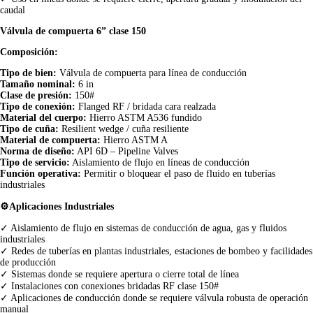
caudal
Válvula de compuerta 6” clase 150
Composición:
Tipo de bien:
Válvula de compuerta para línea de conducción
Tamaño nominal:
6 in
Clase de presión:
150#
Tipo de conexión:
Flanged RF / bridada cara realzada
Material del cuerpo:
Hierro ASTM A536 fundido
Tipo de cuña:
Resilient wedge / cuña resiliente
Material de compuerta:
Hierro ASTM A
Norma de diseño:
API 6D – Pipeline Valves
Tipo de servicio:
Aislamiento de flujo en líneas de conducción
Función operativa:
Permitir o bloquear el paso de fluido en tuberías
industriales
⚙️Aplicaciones Industriales
✓ Aislamiento de flujo en sistemas de conducción de agua, gas y fluidos
industriales
✓ Redes de tuberías en plantas industriales, estaciones de bombeo y facilidades
de producción
✓ Sistemas donde se requiere apertura o cierre total de línea
✓ Instalaciones con conexiones bridadas RF clase 150#
✓ Aplicaciones de conducción donde se requiere válvula robusta de operación
manual