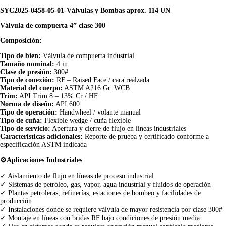
SYC2025-0458-05-01-Válvulas y Bombas aprox. 114 UN
Válvula de compuerta 4” clase 300
Composición:
Tipo de bien:
Válvula de compuerta industrial
Tamaño nominal:
4 in
Clase de presión:
300#
Tipo de conexión:
RF – Raised Face / cara realzada
Material del cuerpo:
ASTM A216 Gr. WCB
Trim:
API Trim 8 – 13% Cr / HF
Norma de diseño:
API 600
Tipo de operación:
Handwheel / volante manual
Tipo de cuña:
Flexible wedge / cuña flexible
Tipo de servicio:
Apertura y cierre de flujo en líneas industriales
Características adicionales:
Reporte de prueba y certificado conforme a
especificación ASTM indicada
⚙️Aplicaciones Industriales
✓ Aislamiento de flujo en líneas de proceso industrial
✓ Sistemas de petróleo, gas, vapor, agua industrial y fluidos de operación
✓ Plantas petroleras, refinerías, estaciones de bombeo y facilidades de
producción
✓ Instalaciones donde se requiere válvula de mayor resistencia por clase 300#
✓ Montaje en líneas con bridas RF bajo condiciones de presión media