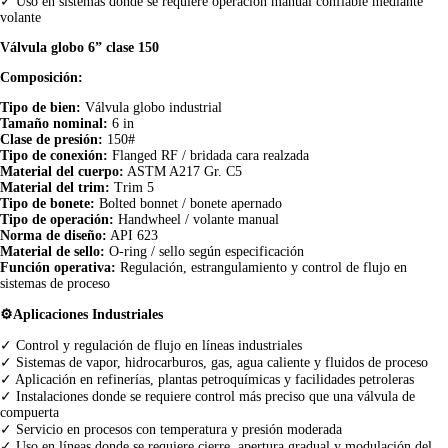
✓ Uso en sistemas donde se requiere operación manual confiable mediante
volante
Válvula globo 6” clase 150
Composición:
Tipo de bien:
Válvula globo industrial
Tamaño nominal:
6 in
Clase de presión:
150#
Tipo de conexión:
Flanged RF / bridada cara realzada
Material del cuerpo:
ASTM A217 Gr. C5
Material del trim:
Trim 5
Tipo de bonete:
Bolted bonnet / bonete apernado
Tipo de operación:
Handwheel / volante manual
Norma de diseño:
API 623
Material de sello:
O-ring / sello según especificación
Función operativa:
Regulación, estrangulamiento y control de flujo en
sistemas de proceso
⚙️Aplicaciones Industriales
✓ Control y regulación de flujo en líneas industriales
✓ Sistemas de vapor, hidrocarburos, gas, agua caliente y fluidos de proceso
✓ Aplicación en refinerías, plantas petroquímicas y facilidades petroleras
✓ Instalaciones donde se requiere control más preciso que una válvula de
compuerta
✓ Servicio en procesos con temperatura y presión moderada
✓ Uso en líneas donde se requiere cierre, apertura gradual y modulación del