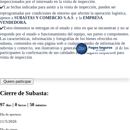
inspeccionados por el interesado en la visita de inspección.
✔️Las fechas indicadas para asistir a la visita de inspección, pueden ser
reprogramadas por condiciones de entorno que afecten la operación logística,
ajenos a
SUBASTAS Y COMERCIO S.A.S
. y la
EMPRESA
VENDEDORA.
✔️Estos elementos se entregan en el estado y sitio en que se encuentran y no se
responde por el estado o funcionamiento del equipo, sus partes o componentes.
Las características, información y fotografías de los bienes ofrecidos en
subasta, contenidos en esta página web o cualquier medio de información de
<
>
subastas y comercio, son ilustrativas y generales, siendo responsabilidad de los
participantes la confirmación de sus calidades en los lugares dispuestos para
visita de inspección.
Quiero participar
Cierre de Subasta:
97
| 0
| 50
días
horas
minutos
Día de apertura:
11/5/2026
Día de cierre: