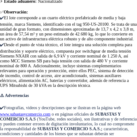
⚡
Estado aduanero
:
Nacionalizado
✅
Observación:
✔️
El lote corresponde a un cuarto eléctrico prefabricado de media y baja
tensión, marca Siemens, identificado con el tag 950-US-20100. Se trata de una
unidad de gran formato, con dimensiones aproximadas de 13,7 x 4,2 x 3,8 m,
un área de 57,54 m² y un peso estimado de 42.680 kg, lo que lo convierte en
un activo de infraestructura eléctrica robusto y de alto componente industrial.
✔️
Desde el punto de vista técnico, el lote integra una solución completa para
distribución y soporte eléctrico, compuesta por switchgear de media tensión
Siemens NXAIR con salida de 6,9 kV y corriente nominal de 1.250 A, así
como MCC Siemens SB para baja tensión con salida de 480 V y corriente
nominal de 800 A. Adicionalmente, incluye sistemas complementarios
relevantes para operación y protección, entre ellos PEC, sistema de detección
de incendio, control de acceso, aire acondicionado, sistemas auxiliares
eléctricos, alimentación AC, baterías y convertidor, además de referencia a
UPS Mitsubishi de 30 kVA en la descripción técnica.
⚠️
Advertencias
✔️Fotografías, videos y descripciones que se ilustran en la página web
www.subastasycomercio.com
o en páginas oficiales de
SUBASTAS Y
COMERCIO S.A.S
(YouTube, redes sociales), son ilustrativas y de referencia
y pueden contener errores de digitación involuntarios, lo cual no compromete
la responsabilidad de
SUBASTAS Y COMERCIO S.A.S.;
características,
condiciones y cantidades de los bienes que se subastan deberán ser