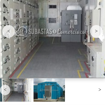
<
>
<
>