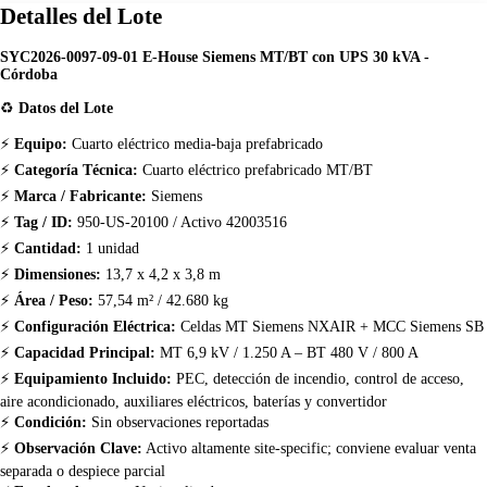
Detalles del Lote
SYC2026-0097-09-01 E-House Siemens MT/BT con UPS 30 kVA -
Córdoba
♻️
Datos del Lote
⚡
Equipo:
Cuarto eléctrico media-baja prefabricado
⚡
Categoría Técnica:
Cuarto eléctrico prefabricado MT/BT
⚡
Marca / Fabricante:
Siemens
⚡
Tag / ID:
950-US-20100 / Activo 42003516
⚡
Cantidad:
1 unidad
⚡
Dimensiones:
13,7 x 4,2 x 3,8 m
⚡
Área / Peso:
57,54 m² / 42.680 kg
⚡
Configuración Eléctrica:
Celdas MT Siemens NXAIR + MCC Siemens SB
⚡
Capacidad Principal:
MT 6,9 kV / 1.250 A – BT 480 V / 800 A
⚡
Equipamiento Incluido:
PEC, detección de incendio, control de acceso,
aire acondicionado, auxiliares eléctricos, baterías y convertidor
⚡
Condición:
Sin observaciones reportadas
⚡
Observación Clave:
Activo altamente site-specific; conviene evaluar venta
separada o despiece parcial