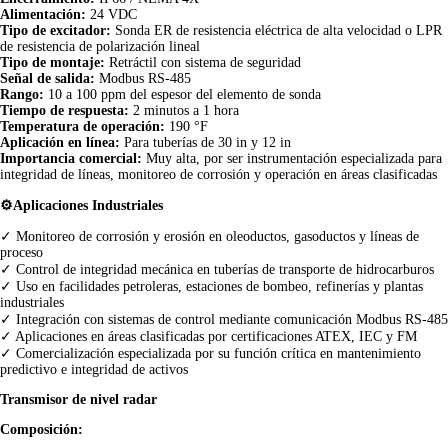
Alimentación:
24 VDC
Tipo de excitador:
Sonda ER de resistencia eléctrica de alta velocidad o LPR
de resistencia de polarización lineal
Tipo de montaje:
Retráctil con sistema de seguridad
Señal de salida:
Modbus RS-485
Rango:
10 a 100 ppm del espesor del elemento de sonda
Tiempo de respuesta:
2 minutos a 1 hora
Temperatura de operación:
190 °F
Aplicación en línea:
Para tuberías de 30 in y 12 in
Importancia comercial:
Muy alta, por ser instrumentación especializada para
integridad de líneas, monitoreo de corrosión y operación en áreas clasificadas
⚙️Aplicaciones Industriales
✓ Monitoreo de corrosión y erosión en oleoductos, gasoductos y líneas de
proceso
✓ Control de integridad mecánica en tuberías de transporte de hidrocarburos
✓ Uso en facilidades petroleras, estaciones de bombeo, refinerías y plantas
industriales
✓ Integración con sistemas de control mediante comunicación Modbus RS-485
✓ Aplicaciones en áreas clasificadas por certificaciones ATEX, IEC y FM
✓ Comercialización especializada por su función crítica en mantenimiento
predictivo e integridad de activos
Transmisor de nivel radar
Composición: