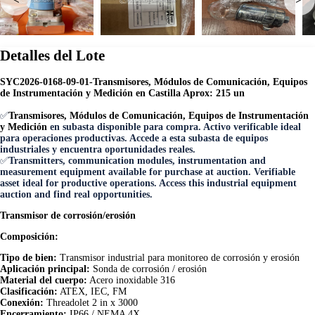
Detalles del Lote
SYC2026-0168-09-01-Transmisores, Módulos de Comunicación, Equipos
de Instrumentación y Medición en Castilla Aprox: 215 un
✅
Transmisores, Módulos de Comunicación, Equipos de Instrumentación
y Medición
en subasta disponible para compra. Activo verificable ideal
para operaciones productivas. Accede a esta subasta de equipos
industriales y encuentra oportunidades reales.
✅
Transmitters, communication modules, instrumentation and
measurement equipment available for purchase at auction. Verifiable
asset ideal for productive operations. Access this industrial equipment
auction and find real opportunities.
Transmisor de corrosión/erosión
Composición:
Tipo de bien:
Transmisor industrial para monitoreo de corrosión y erosión
Aplicación principal:
Sonda de corrosión / erosión
Material del cuerpo:
Acero inoxidable 316
Clasificación:
ATEX, IEC, FM
Conexión:
Threadolet 2 in x 3000
Encerramiento:
IP66 / NEMA 4X