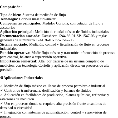
Composición:
Tipo de bien:
Sistema de medición de flujo
Tecnología:
Coriolis mass flowmeter
Componentes principales:
Medidor Coriolis, computador de flujo y
accesorios
Aplicación principal:
Medición de caudal másico de fluidos industriales
Documentación asociada:
Datasheets 1244.36-01-SP-1547-06 y reglas
generales de suministro 1244.36-01-JSS-1547-06
Sistema asociado:
Medición, control y fiscalización de flujo en procesos
industriales
Función operativa:
Medir flujo másico y transmitir información de proceso
para control, balance o supervisión operativa
Importancia comercial:
Alta, por tratarse de un sistema completo de
medición, con tecnología Coriolis y aplicación directa en procesos de alta
precisión
⚙️Aplicaciones Industriales
✓ Medición de flujo másico en líneas de proceso petrolero e industrial
✓ Control de transferencia, dosificación y balance de fluidos
✓ Aplicación en facilidades de producción, plantas químicas, refinerías y
estaciones de medición
✓ Uso en procesos donde se requiere alta precisión frente a cambios de
densidad o viscosidad
✓ Integración con sistemas de automatización, control y supervisión de
proceso