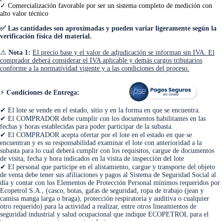
✓ Comercialización favorable por ser un sistema completo de medición con
alto valor técnico
✅ Las cantidades son aproximadas y pueden variar ligeramente según la
verificación física del material.
⚠
Nota 1:
El precio base y el valor de adjudicación se informan sin IVA. El
comprador deberá considerar el IVA aplicable y demás cargos tributarios
conforme a la normatividad vigente y a las condiciones del proceso.
<
>
⚡
Condiciones de Entrega:
✔ El lote se vende en el estado, sitio y en la forma en que se encuentra.
✔ El COMPRADOR debe cumplir con los documentos habilitantes en las
fechas y horas establecidas para poder participar de la subasta.
✔ El COMPRADOR acepta ofertar por el lote en el estado en que se
encuentran y es su responsabilidad examinar el lote con anterioridad a la
subasta para lo cual deberá cumplir con los requisitos, cargue de documentos
de visita, fecha y hora indicados en la visita de inspección del lote
✔ El personal que participe en el alistamiento, cargue y transporte del objeto
de venta debe tener sus afiliaciones y pagos al Sistema de Seguridad Social al
día y contar con los Elementos de Protección Personal mínimos requeridos por
Ecopetrol S.A., (casco, botas, gafas de seguridad, ropa de trabajo (jean y
camisa manga larga o braga), protección respiratoria y auditiva o cualquier
otro requerido) para la actividad a realizar, entre otros lineamientos de
seguridad industrial y salud ocupacional que indique ECOPETROL para el