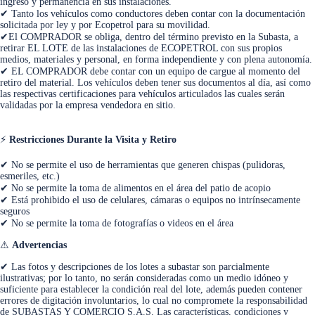
ingreso y permanencia en sus instalaciones.
✔ Tanto los vehículos como conductores deben contar con la documentación
solicitada por ley y por Ecopetrol para su movilidad.
✔El COMPRADOR se obliga, dentro del término previsto en la Subasta, a
retirar EL LOTE de las instalaciones de ECOPETROL con sus propios
medios, materiales y personal, en forma independiente y con plena autonomía.
✔ EL COMPRADOR debe contar con un equipo de cargue al momento del
retiro del material. Los vehículos deben tener sus documentos al día, así como
las respectivas certificaciones para vehículos articulados las cuales serán
validadas por la empresa vendedora en sitio.
⚡
Restricciones Durante la Visita y Retiro
✔ No se permite el uso de herramientas que generen chispas (pulidoras,
esmeriles, etc.)
✔ No se permite la toma de alimentos en el área del patio de acopio
✔ Está prohibido el uso de celulares, cámaras o equipos no intrínsecamente
seguros
✔ No se permite la toma de fotografías o videos en el área
⚠
Advertencias
✔ Las fotos y descripciones de los lotes a subastar son parcialmente
ilustrativas; por lo tanto, no serán consideradas como un medio idóneo y
suficiente para establecer la condición real del lote, además pueden contener
errores de digitación involuntarios, lo cual no compromete la responsabilidad
de SUBASTAS Y COMERCIO S.A.S. Las características, condiciones y