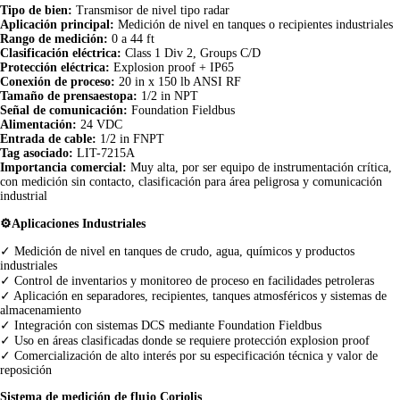
Tipo de bien:
Transmisor de nivel tipo radar
Aplicación principal:
Medición de nivel en tanques o recipientes industriales
Rango de medición:
0 a 44 ft
Clasificación eléctrica:
Class 1 Div 2, Groups C/D
Protección eléctrica:
Explosion proof + IP65
Conexión de proceso:
20 in x 150 lb ANSI RF
Tamaño de prensaestopa:
1/2 in NPT
Señal de comunicación:
Foundation Fieldbus
Alimentación:
24 VDC
Entrada de cable:
1/2 in FNPT
Tag asociado:
LIT-7215A
Importancia comercial:
Muy alta, por ser equipo de instrumentación crítica,
con medición sin contacto, clasificación para área peligrosa y comunicación
industrial
⚙️Aplicaciones Industriales
✓ Medición de nivel en tanques de crudo, agua, químicos y productos
industriales
✓ Control de inventarios y monitoreo de proceso en facilidades petroleras
✓ Aplicación en separadores, recipientes, tanques atmosféricos y sistemas de
almacenamiento
✓ Integración con sistemas DCS mediante Foundation Fieldbus
✓ Uso en áreas clasificadas donde se requiere protección explosion proof
✓ Comercialización de alto interés por su especificación técnica y valor de
reposición
Sistema de medición de flujo Coriolis