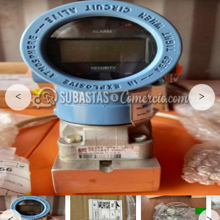
<
>
<
>