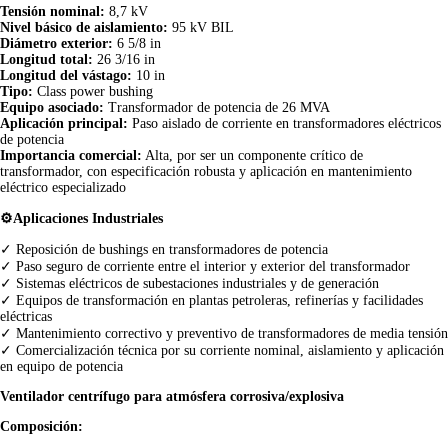
Tensión nominal:
8,7 kV
Nivel básico de aislamiento:
95 kV BIL
Diámetro exterior:
6 5/8 in
Longitud total:
26 3/16 in
Longitud del vástago:
10 in
Tipo:
Class power bushing
Equipo asociado:
Transformador de potencia de 26 MVA
Aplicación principal:
Paso aislado de corriente en transformadores eléctricos
de potencia
Importancia comercial:
Alta, por ser un componente crítico de
transformador, con especificación robusta y aplicación en mantenimiento
eléctrico especializado
⚙️Aplicaciones Industriales
✓ Reposición de bushings en transformadores de potencia
✓ Paso seguro de corriente entre el interior y exterior del transformador
✓ Sistemas eléctricos de subestaciones industriales y de generación
✓ Equipos de transformación en plantas petroleras, refinerías y facilidades
eléctricas
✓ Mantenimiento correctivo y preventivo de transformadores de media tensión
✓ Comercialización técnica por su corriente nominal, aislamiento y aplicación
en equipo de potencia
Ventilador centrífugo para atmósfera corrosiva/explosiva
Composición: