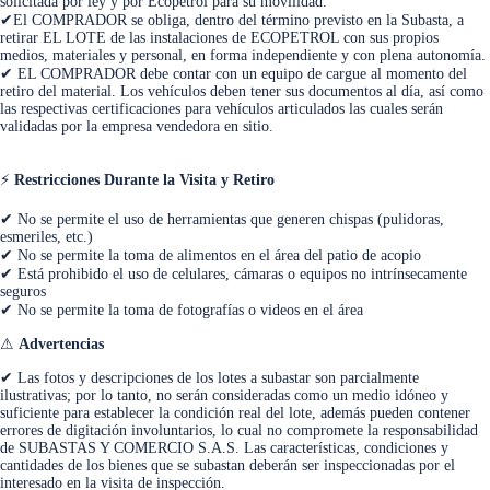
solicitada por ley y por Ecopetrol para su movilidad.
✔El COMPRADOR se obliga, dentro del término previsto en la Subasta, a
retirar EL LOTE de las instalaciones de ECOPETROL con sus propios
medios, materiales y personal, en forma independiente y con plena autonomía.
✔ EL COMPRADOR debe contar con un equipo de cargue al momento del
retiro del material. Los vehículos deben tener sus documentos al día, así como
las respectivas certificaciones para vehículos articulados las cuales serán
validadas por la empresa vendedora en sitio.
⚡
Restricciones Durante la Visita y Retiro
✔ No se permite el uso de herramientas que generen chispas (pulidoras,
esmeriles, etc.)
✔ No se permite la toma de alimentos en el área del patio de acopio
✔ Está prohibido el uso de celulares, cámaras o equipos no intrínsecamente
seguros
✔ No se permite la toma de fotografías o videos en el área
⚠
Advertencias
✔ Las fotos y descripciones de los lotes a subastar son parcialmente
ilustrativas; por lo tanto, no serán consideradas como un medio idóneo y
suficiente para establecer la condición real del lote, además pueden contener
errores de digitación involuntarios, lo cual no compromete la responsabilidad
de SUBASTAS Y COMERCIO S.A.S. Las características, condiciones y
cantidades de los bienes que se subastan deberán ser inspeccionadas por el
interesado en la visita de inspección.