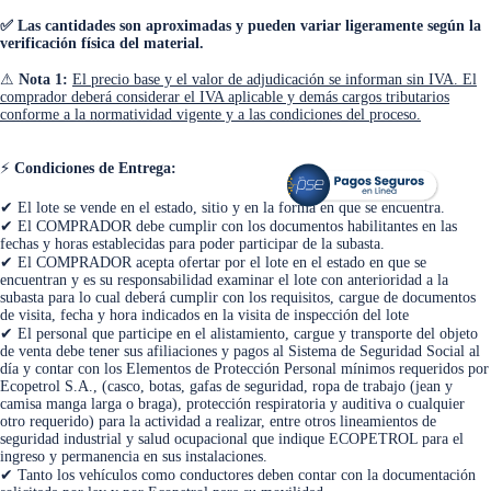
✅ Las cantidades son aproximadas y pueden variar ligeramente según la
verificación física del material.
⚠
Nota 1:
El precio base y el valor de adjudicación se informan sin IVA. El
comprador deberá considerar el IVA aplicable y demás cargos tributarios
conforme a la normatividad vigente y a las condiciones del proceso.
⚡
Condiciones de Entrega:
<
>
✔ El lote se vende en el estado, sitio y en la forma en que se encuentra.
✔ El COMPRADOR debe cumplir con los documentos habilitantes en las
fechas y horas establecidas para poder participar de la subasta.
✔ El COMPRADOR acepta ofertar por el lote en el estado en que se
encuentran y es su responsabilidad examinar el lote con anterioridad a la
subasta para lo cual deberá cumplir con los requisitos, cargue de documentos
de visita, fecha y hora indicados en la visita de inspección del lote
✔ El personal que participe en el alistamiento, cargue y transporte del objeto
de venta debe tener sus afiliaciones y pagos al Sistema de Seguridad Social al
día y contar con los Elementos de Protección Personal mínimos requeridos por
Ecopetrol S.A., (casco, botas, gafas de seguridad, ropa de trabajo (jean y
camisa manga larga o braga), protección respiratoria y auditiva o cualquier
otro requerido) para la actividad a realizar, entre otros lineamientos de
seguridad industrial y salud ocupacional que indique ECOPETROL para el
ingreso y permanencia en sus instalaciones.
✔ Tanto los vehículos como conductores deben contar con la documentación