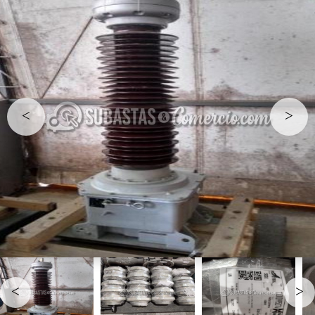
<
>
<
>