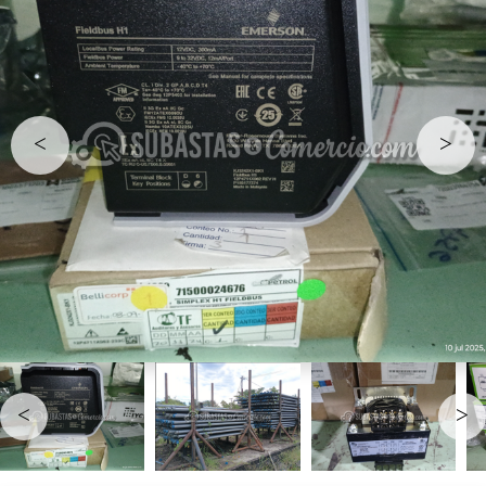
<
>
<
>