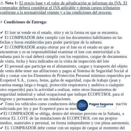
⚠
Nota 1:
El precio base y el valor de adjudicación se informan sin IVA. El
comprador deberá considerar el IVA aplicable y demás cargos tributarios
conforme a la normatividad vigente y a las condiciones del proceso.
⚡
Condiciones de Entrega:
✔ El lote se vende en el estado, sitio y en la forma en que se encuentra.
✔ El COMPRADOR debe cumplir con los documentos habilitantes en las
fechas y horas establecidas para poder participar de la subasta.
✔ El COMPRADOR acepta ofertar por el lote en el estado en que se
encuentran y es su responsabilidad examinar el lote con anterioridad a la
subasta para lo cual deberá cumplir con los requisitos, cargue de documentos
de visita, fecha y hora indicados en la visita de inspección del lote
✔ El personal que participe en el alistamiento, cargue y transporte del objeto
de venta debe tener sus afiliaciones y pagos al Sistema de Seguridad Social al
día y contar con los Elementos de Protección Personal mínimos requeridos por
Ecopetrol S.A., (casco, botas, gafas de seguridad, ropa de trabajo (jean y
camisa manga larga o braga), protección respiratoria y auditiva o cualquier
otro requerido) para la actividad a realizar, entre otros lineamientos de
seguridad industrial y salud ocupacional que indique ECOPETROL para el
ingreso y permanencia en sus instalaciones.
<
>
✔ Tanto los vehículos como conductores deben contar con la documentación
solicitada por ley y por Ecopetrol para su movilidad.
✔El COMPRADOR se obliga, dentro del término previsto en la Subasta, a
retirar EL LOTE de las instalaciones de ECOPETROL con sus propios
medios, materiales y personal, en forma independiente y con plena autonomía.
✔ EL COMPRADOR debe contar con un equipo de cargue al momento del