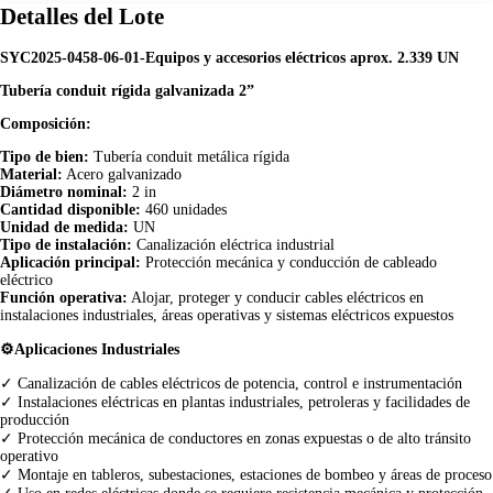
Detalles del Lote
SYC2025-0458-06-01-Equipos y accesorios eléctricos aprox. 2.339 UN
Tubería conduit rígida galvanizada 2”
Composición:
Tipo de bien:
Tubería conduit metálica rígida
Material:
Acero galvanizado
Diámetro nominal:
2 in
Cantidad disponible:
460 unidades
Unidad de medida:
UN
Tipo de instalación:
Canalización eléctrica industrial
Aplicación principal:
Protección mecánica y conducción de cableado
eléctrico
Función operativa:
Alojar, proteger y conducir cables eléctricos en
instalaciones industriales, áreas operativas y sistemas eléctricos expuestos
⚙️Aplicaciones Industriales
✓ Canalización de cables eléctricos de potencia, control e instrumentación
✓ Instalaciones eléctricas en plantas industriales, petroleras y facilidades de
producción
✓ Protección mecánica de conductores en zonas expuestas o de alto tránsito
operativo
✓ Montaje en tableros, subestaciones, estaciones de bombeo y áreas de proceso